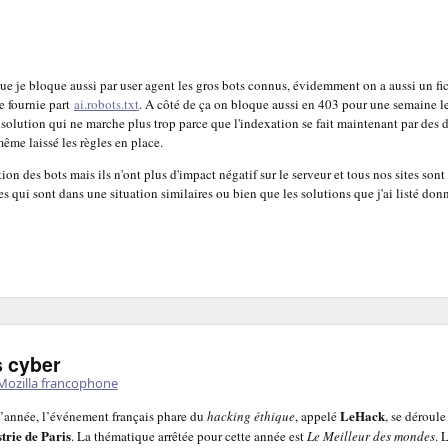
que je bloque aussi par user agent les gros bots connus, évidemment on a aussi un fi
te fournie part
ai.robots.txt
. A côté de ça on bloque aussi en 403 pour une semaine le
 solution qui ne marche plus trop parce que l'indexation se fait maintenant par des 
même laissé les règles en place.
on des bots mais ils n'ont plus d'impact négatif sur le serveur et tous nos sites sont
s qui sont dans une situation similaires ou bien que les solutions que j'ai listé don
s cyber
ozilla francophone
LeHack
’année, l’événement français phare du
hacking éthique
, appelé
, se déroule
strie de Paris
. La thématique arrêtée pour cette année est
Le Meilleur des mondes
. 