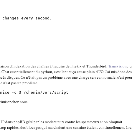
 changes every second.
aison d'indexation des chaînes à traduire de Firefox et Thunderbird,
Transvision
, q
 C'est essentiellement du python, c'est lent et ça cause plein d'I/O. J'ai mis donc des
ès disques. Ce n'était pas un problème avec une charge serveur normale, c'est pou
ce n'est pas un problème.
nice -c 3 /chemin/vers/script
timiser chez nous.
 d'IP dans phpBB géré par les modérateurs contre les spammeurs et on bloquait
 trop rapides, des blocages qui marchaient une semaine étaient continuellement à ref