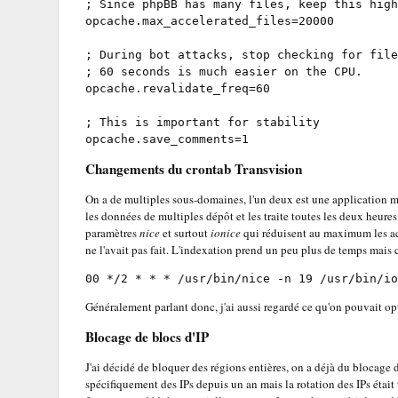
;
 Since phpBB has many files, keep this high
opcache.max_accelerated_files
=20000

;
 During bot attacks, stop checking for file
;
 60 seconds is much easier on the CPU.
opcache.revalidate_freq
=60

;
 This is important for stability
opcache.save_comments
=1
Changements du crontab Transvision
On a de multiples sous-domaines, l'un deux est une application m
les données de multiples dépôt et les traite toutes les deux heures.
paramètres
nice
et surtout
ionice
qui réduisent au maximum les acc
ne l'avait pas fait. L'indexation prend un peu plus de temps mais 
00 
*
/2 
*
*
*
 /usr/bin/nice -n 19 /usr/bin/io
Généralement parlant donc, j'ai aussi regardé ce qu'on pouvait op
Blocage de blocs d'IP
J'ai décidé de bloquer des régions entières, on a déjà du blocage
spécifiquement des IPs depuis un an mais la rotation des IPs était