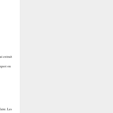
ui extrait
rquoi on
aire. Les