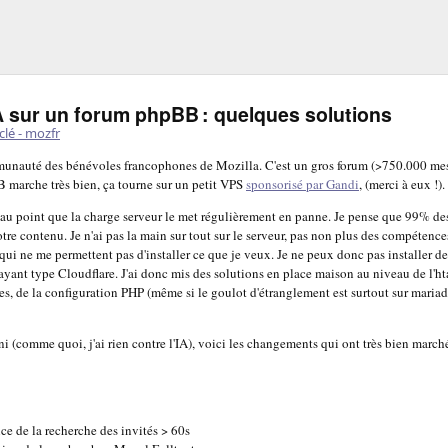
A sur un forum phpBB : quelques solutions
clé - mozfr
unauté des bénévoles francophones de Mozilla. C'est un gros forum (>750.000 me
BB marche très bien, ça tourne sur un petit VPS
sponsorisé par Gandi
, (merci à eux !).
e, au point que la charge serveur le met régulièrement en panne. Je pense que 99% des
re contenu. Je n'ai pas la main sur tout sur le serveur, pas non plus des compétenc
re qui ne me permettent pas d'installer ce que je veux. Je ne peux donc pas installer de
ayant type Cloudflare. J'ai donc mis des solutions en place maison au niveau de l'ht
s, de la configuration PHP (même si le goulot d'étranglement est surtout sur maria
i (comme quoi, j'ai rien contre l'IA), voici les changements qui ont très bien march
ce de la recherche des invités > 60s