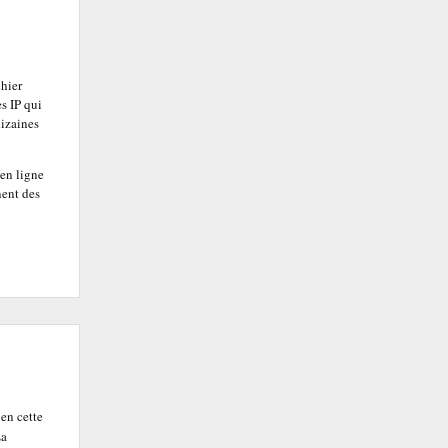
chier
s IP qui
dizaines
 en ligne
nent des
 en cette
La