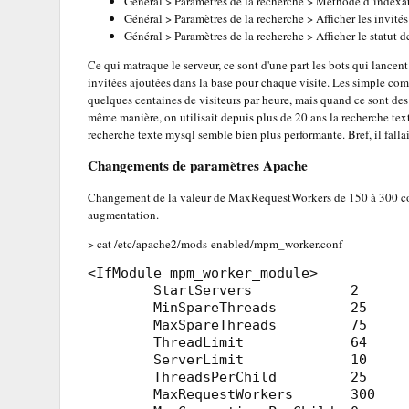
Général > Paramètres de la recherche > Méthode d’indexat
Général > Paramètres de la recherche > Afficher les invités 
Général > Paramètres de la recherche > Afficher le statut 
Ce qui matraque le serveur, ce sont d'une part les bots qui lancent 
invitées ajoutées dans la base pour chaque visite. Les simple com
quelques centaines de visiteurs par heure, mais quand ce sont des 
même manière, on utilisait depuis plus de 20 ans la recherche text
recherche texte mysql semble bien plus performante. Bref, il falla
Changements de paramètres Apache
Changement de la valeur de MaxRequestWorkers de 150 à 300 conn
augmentation.
> cat /etc/apache2/mods-enabled/mpm_worker.conf
<IfModule mpm_worker_module>

        StartServers            2

        MinSpareThreads         25

        MaxSpareThreads         75

        ThreadLimit             64

        ServerLimit             10

        ThreadsPerChild         25

        MaxRequestWorkers       300
