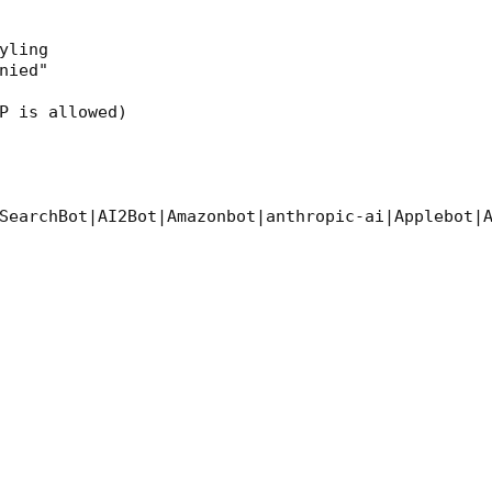
ling

ied"

P is allowed)

SearchBot|AI2Bot|Amazonbot|anthropic-ai|Applebot|A