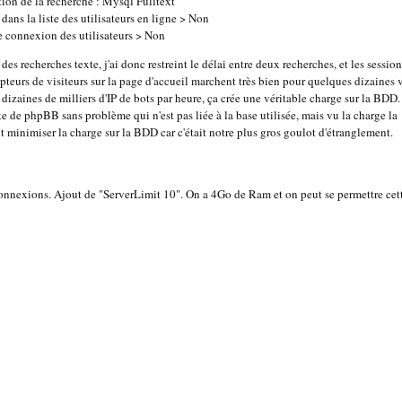
ion de la recherche : Mysql Fulltext
dans la liste des utilisateurs en ligne > Non
de connexion des utilisateurs > Non
des recherches texte, j'ai donc restreint le délai entre deux recherches, et les session
pteurs de visiteurs sur la page d'accueil marchent très bien pour quelques dizaines 
dizaines de milliers d'IP de bots par heure, ça crée une véritable charge sur la BDD.
e de phpBB sans problème qui n'est pas liée à la base utilisée, mais vu la charge la
it minimiser la charge sur la BDD car c'était notre plus gros goulot d'étranglement.
exions. Ajout de "ServerLimit 10". On a 4Go de Ram et on peut se permettre cett