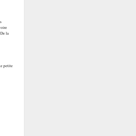
s
voire
 De la
e petite