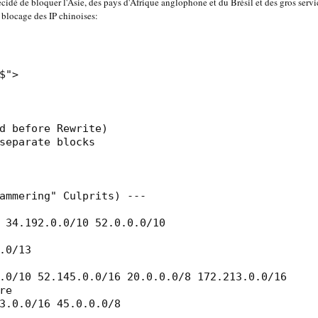
cidé de bloquer l'Asie, des pays d'Afrique anglophone et du Brésil et des gros servi
 blocage des IP chinoises:
">

d before Rewrite)

separate blocks

ammering" Culprits) ---

 34.192.0.0/10 52.0.0.0/10

0/13

.0/10 52.145.0.0/16 20.0.0.0/8 172.213.0.0/16

e

3.0.0/16 45.0.0.0/8
