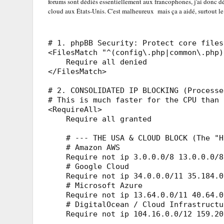
forums sont dédiés essentiellement aux francophones, j'ai donc dé
cloud aux États-Unis. C'est malheureux mais ça a aidé, surtout le
# 1. phpBB Security: Protect core files

<FilesMatch "^(config\.php|common\.php)$
    Require all denied

</FilesMatch>

# 2. CONSOLIDATED IP BLOCKING (Processe
# This is much faster for the CPU than 
<RequireAll>

    Require all granted

    # --- THE USA & CLOUD BLOCK (The "H
    # Amazon AWS

    Require not ip 3.0.0.0/8 13.0.0.0/8
    # Google Cloud

    Require not ip 34.0.0.0/11 35.184.0.
    # Microsoft Azure

    Require not ip 13.64.0.0/11 40.64.0
    # DigitalOcean / Cloud Infrastructur
    Require not ip 104.16.0.0/12 159.20