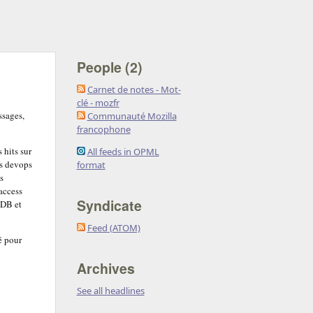
People (2)
Carnet de notes - Mot-
clé - mozfr
ssages,
Communauté Mozilla
francophone
 hits sur
All feeds in OPML
es devops
format
s
access
Syndicate
dDB et
Feed (ATOM)
é pour
Archives
See all headlines