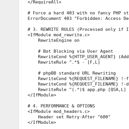
</RequireAll>

# Force a hard 403 with no fancy PHP sty
ErrorDocument 403 "Forbidden: Access Den
# 3. REWRITE RULES (Processed only if I
<IfModule mod_rewrite.c>

    RewriteEngine on

    # Bot Blocking via User Agent

    RewriteCond %{HTTP_USER_AGENT} (Add
    RewriteRule ^.*$ - [F,L]

    # phpBB standard URL Rewriting

    RewriteCond %{REQUEST_FILENAME} !-f

    RewriteCond %{REQUEST_FILENAME} !-d

    RewriteRule ^(.*)$ app.php [QSA,L]

</IfModule>

# 4. PERFORMANCE & OPTIONS

<IfModule mod_headers.c>

    Header set Retry-After "600"

</IfModule>
