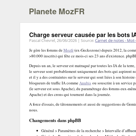
Planete MozFR
Charge serveur causée par les bots I
Pascal Chevrel,
26/06/2026
| Source:
Carnet de notes - Mot-
Je gère les forums de
Mozfr
(ex-Geckozone) depuis 2012, la comm
>80.000 inscrits) qui fête ce mois-ci ses 23 ans d'existence. php
Depuis un an, le serveur est matraqué par toutes les IA de la terr
le serveur sont probablement uniquement des bots qui aspirent not
et il y a des contraintes sur le serveur qui sont liées à son histoi
bloqueurs de traffic IA comme
Anubis
ou souscrire à un service p
(le serveur est sous Apache), du paramétrage des forums eux-même
Apache) et des crons qui tournent dans la journée.
A force d'essais, de tâtonnements et aussi de suggestions de Gemin
nous.
Changements dans phpBB
Général > Paramètres de la recherche > Intervalle d’affluen