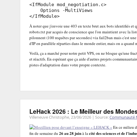
<IfModule mod_negotiation.c>

    Options -MultiViews

</IfModule>
À noter que j'envoie une 403 en texte brut aux bots identifiés et 
robots.txt par acquis de conscience que l'on maintient avec la lis
pilonnent (100 requêtes par secondes) via fail2ban mais c'est une
d'IP en parallèle réparties dans le monde entier, mais on a quand 
Voilà, ça a marché pour notre petit VPS, on ne bloque qu'une fracti
et réactifs. En espérant que ça aide d'autres projets communautaire
pistes d'adaptation dans votre propre contexte.
LeHack 2026 : Le Meilleur des Monde
Villeneuve Christophe,
23/06/2026
| Source:
Communauté M
En ce milieu d
26 au 28 juin
cité des sciences et de l’indu
fin de semaine du
à la