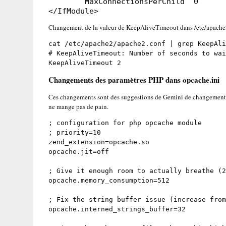
        MaxConnectionsPerChild  0

</IfModule>
Changement de la valeur de KeepAliveTimeout dans /etc/apache2
cat /etc/apache2/apache2.conf 
|
#
 KeepAliveTimeout: Number of seconds to wa
KeepAliveTimeout 2
Changements des paramètres PHP dans opcache.ini
Ces changements sont des suggestions de Gemini de changements du
ne mange pas de pain.
;
 configuration for php opcache module
;
 priority=10
zend_extension
opcache.jit
=off

;
 Give it enough room to actually breathe (2
opcache.memory_consumption
=512

;
 Fix the string buffer issue (increase from
opcache.interned_strings_buffer
=32
